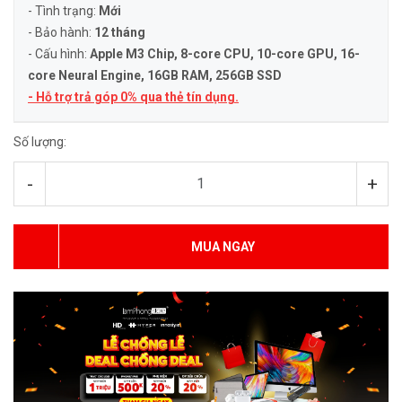
- Tình trạng:
Mới
- Bảo hành:
12 tháng
- Cấu hình:
Apple M3 Chip, 8-core CPU, 10-core GPU, 16-
core Neural Engine
, 16GB RAM, 256GB SSD
- Hỗ trợ trả góp 0% qua thẻ tín dụng.
Số lượng:
-
+
MUA NGAY