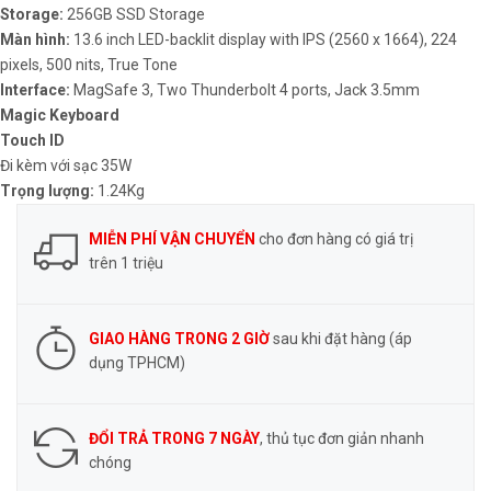
Storage:
256GB SSD Storage
Màn hình:
13.6 inch LED-backlit display with IPS (2560 x 1664), 224
pixels, 500 nits, True Tone
Interface:
MagSafe 3, Two Thunderbolt 4 ports, Jack 3.5mm
Magic Keyboard
Touch ID
Đi kèm với sạc 35W
Trọng lượng:
1.24Kg
MIỄN PHÍ VẬN CHUYỂN
cho đơn hàng có giá trị
trên 1 triệu
GIAO HÀNG TRONG 2 GIỜ
sau khi đặt hàng (áp
dụng TPHCM)
ĐỔI TRẢ TRONG 7 NGÀY
, thủ tục đơn giản nhanh
chóng