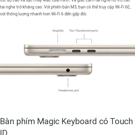
tốc độ cao và sạc máy Mac của mình. Và giắc cắm tai nghe hỗ trợ các
tai nghe trở kháng cao. Với phiên bản M3, bạn có thể truy cập Wi‑Fi 6E,
với thông lượng nhanh hơn Wi‑Fi 6 đến gấp đôi.
Bàn phím Magic Keyboard có Touch
ID