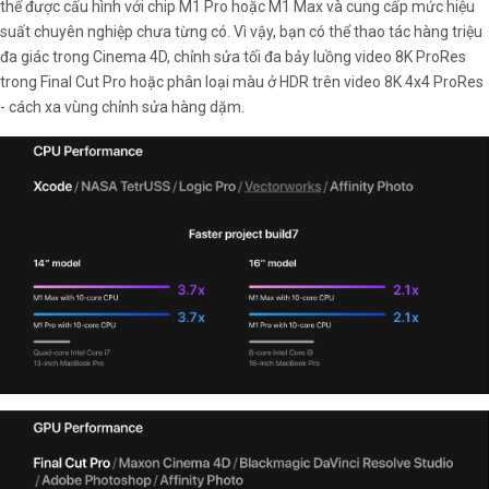
thể được cấu hình với chip M1 Pro hoặc M1 Max và cung cấp mức hiệu
suất chuyên nghiệp chưa từng có. Vì vậy, bạn có thể thao tác hàng triệu
đa giác trong Cinema 4D, chỉnh sửa tối đa bảy luồng video 8K ProRes
trong Final Cut Pro hoặc phân loại màu ở HDR trên video 8K 4x4 ProRes
- cách xa vùng chỉnh sửa hàng dặm.