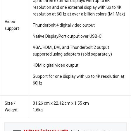
Up to three external displays with up to 6K
resolution and one external display with up to 4K
resolution at 60Hz at over a billion colors (M1 Max)
Video
Thunderbolt 4 digital video output
support
Native DisplayPort output over USB‑C
VGA, HDMI, DVI, and Thunderbolt 2 output
supported using adapters (sold separately)
HDMI digital video output
Support for one display with up to 4K resolution at
60Hz
Size /
31.26 cm x 22.12 cm x 1.55 cm
Weight
1.6kg