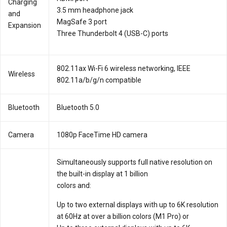
Charging
3.5 mm headphone jack
and
MagSafe 3 port
Expansion
Three Thunderbolt 4 (USB-C) ports
802.11ax Wi-Fi 6 wireless networking, IEEE
Wireless
802.11a/b/g/n compatible
Bluetooth
Bluetooth 5.0
Camera
1080p FaceTime HD camera
Simultaneously supports full native resolution on
the built-in display at 1 billion
colors and:
Up to two external displays with up to 6K resolution
at 60Hz at over a billion colors (M1 Pro) or