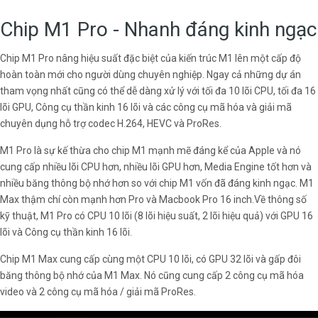
Chip M1 Pro - Nhanh đáng kinh ngạc
Chip M1 Pro nâng hiệu suất đặc biệt của kiến trúc M1 lên một cấp độ
hoàn toàn mới cho người dùng chuyên nghiệp. Ngay cả những dự án
tham vọng nhất cũng có thể dễ dàng xử lý với tối đa 10 lõi CPU, tối đa 16
lõi GPU, Công cụ thần kinh 16 lõi và các công cụ mã hóa và giải mã
chuyên dụng hỗ trợ codec H.264, HEVC và ProRes.
M1 Pro là sự kế thừa cho chip M1 mạnh mẽ đáng kể của Apple và nó
cung cấp nhiều lõi CPU hơn, nhiều lõi GPU hơn, Media Engine tốt hơn và
nhiều băng thông bộ nhớ hơn so với chip M1 vốn đã đáng kinh ngạc. M1
Max thậm chí còn mạnh hơn Pro và Macbook Pro 16 inch.Về thông số
kỹ thuật, M1 Pro có CPU 10 lõi (8 lõi hiệu suất, 2 lõi hiệu quả) với GPU 16
lõi và Công cụ thần kinh 16 lõi.
Chip M1 Max cung cấp cùng một CPU 10 lõi, có GPU 32 lõi và gấp đôi
băng thông bộ nhớ của M1 Max. Nó cũng cung cấp 2 công cụ mã hóa
video và 2 công cụ mã hóa / giải mã ProRes.