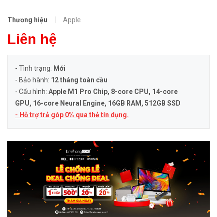
Thương hiệu
Apple
Liên hệ
- Tình trạng:
Mới
- Bảo hành:
12 tháng toàn cầu
- Cấu hình:
Apple M1 Pro Chip, 8-core CPU, 14-core
GPU, 16-core Neural Engine
, 16GB RAM, 512GB SSD
- Hỗ trợ trả góp 0% qua thẻ tín dụng.