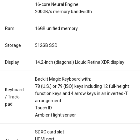
16-core Neural Engine
200GB/s memory bandwidth
Ram
16GB unified memory
Storage
512GB SSD
Display
14.2-inch (diagonal) Liquid Retina XDR display
Backlit Magic Keyboard with:
78 (U.S.) or 79 (ISO) keys including 12 full-height
Key­board
function keys and 4 arrow keys in an inverted-T
/ Track­
arrangement
pad
Touch ID
Ambient light sensor
SDXC card slot
HDMI port