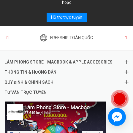
hoặc
Hỗ trợ trực tuyến
FREESHIP TOÀN QUỐC
LÂM PHONG STORE - MACBOOK & APPLE ACCESORIES
THÔNG TIN & HƯỚNG DẪN
QUY ĐỊNH & CHÍNH SÁCH
TƯ VẤN TRỰC TUYẾN