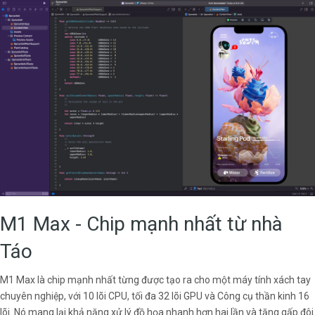
M1 Max - Chip mạnh nhất từ nhà
Táo
M1 Max là chip mạnh nhất từng được tạo ra cho một máy tính xách tay
chuyên nghiệp, với 10 lõi CPU, tối đa 32 lõi GPU và Công cụ thần kinh 16
lõi. Nó mang lại khả năng xử lý đồ họa nhanh hơn hai lần và tăng gấp đôi