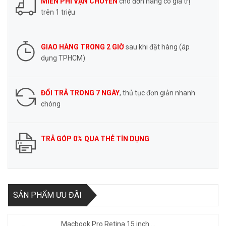
MIỄN PHÍ VẬN CHUYỂN
cho đơn hàng có giá trị
trên 1 triệu
GIAO HÀNG TRONG 2 GIỜ
sau khi đặt hàng (áp
dụng TPHCM)
ĐỔI TRẢ TRONG 7 NGÀY
, thủ tục đơn giản nhanh
chóng
TRẢ GÓP 0% QUA THẺ TÍN DỤNG
SẢN PHẨM ƯU ĐÃI
Macbook Pro Retina 15 inch ...