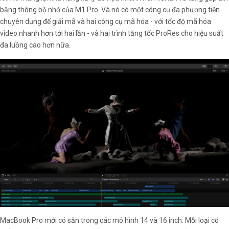
băng thông bộ nhớ của M1 Pro. Và nó có một công cụ đa phương tiện
chuyên dụng để giải mã và hai công cụ mã hóa - với tốc độ mã hóa
video nhanh hơn tới hai lần - và hai trình tăng tốc ProRes cho hiệu suất
đa luồng cao hơn nữa.
MacBook Pro mới có sẵn trong các mô hình 14 và 16 inch. Mỗi loại có