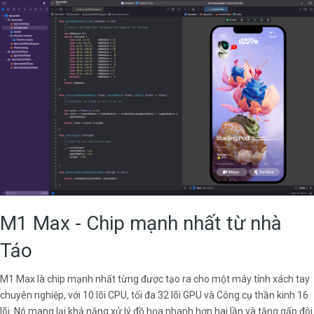
M1 Max - Chip mạnh nhất từ nhà
Táo
M1 Max là chip mạnh nhất từng được tạo ra cho một máy tính xách tay
chuyên nghiệp, với 10 lõi CPU, tối đa 32 lõi GPU và Công cụ thần kinh 16
lõi. Nó mang lại khả năng xử lý đồ họa nhanh hơn hai lần và tăng gấp đôi