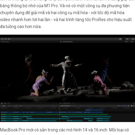
băng thông bộ nhớ của M1 Pro. Và nó có một công cụ đa phương tiện
chuyên dụng để giải mã và hai công cụ mã hóa - với tốc độ mã hóa
video nhanh hơn tới hai lần - và hai trình tăng tốc ProRes cho hiệu suất
đa luồng cao hơn nữa.
MacBook Pro mới có sẵn trong các mô hình 14 và 16 inch. Mỗi loại có