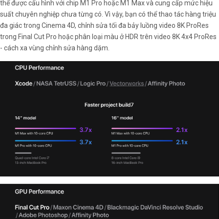
thể được cấu hình với chip M1 Pro hoặc M1 Max và cung cấp mức hiệu
suất chuyên nghiệp chưa từng có. Vì vậy, bạn có thể thao tác hàng triệu
đa giác trong Cinema 4D, chỉnh sửa tối đa bảy luồng video 8K ProRes
trong Final Cut Pro hoặc phân loại màu ở HDR trên video 8K 4x4 ProRes
- cách xa vùng chỉnh sửa hàng dặm.