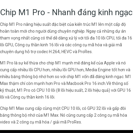
Chip M1 Pro - Nhanh đáng kinh ngạc
Chip M1 Pro nâng hiệu suất đặc biệt của kiến trúc M1 lên một cấp độ
hoàn toàn mới cho người dùng chuyên nghiệp. Ngay cả những dự án
tham vọng nhất cũng có thể dễ dàng xử lý với tối đa 10 lõi CPU, tối đa 16
lõi GPU, Công cụ thần kinh 16 lõi và các công cụ mã hóa và giải mã
chuyên dụng hỗ trợ codec H.264, HEVC và ProRes.
M1 Pro là sự kế thừa cho chip M1 mạnh mẽ đáng kể của Apple và nó
cung cấp nhiều lõi CPU hơn, nhiều lõi GPU hơn, Media Engine tốt hơn và
nhiều băng thông bộ nhớ hơn so với chip M1 vốn đã đáng kinh ngạc. M1
Max thậm chí còn mạnh hơn Pro và Macbook Pro 16 inch.Về thông số
kỹ thuật, M1 Pro có CPU 10 lõi (8 lõi hiệu suất, 2 lõi hiệu quả) với GPU 16
lõi và Công cụ thần kinh 16 lõi.
Chip M1 Max cung cấp cùng một CPU 10 lõi, có GPU 32 lõi và gấp đôi
băng thông bộ nhớ của M1 Max. Nó cũng cung cấp 2 công cụ mã hóa
video và 2 công cụ mã hóa / giải mã ProRes.