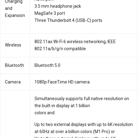
Charging
3.5 mm headphone jack
and
MagSafe 3 port
Expansion
Three Thunderbolt 4 (USB-C) ports
802.11ax Wi-Fi 6 wireless networking, IEEE
Wireless
802.11a/b/g/n compatible
Bluetooth
Bluetooth 5.0
Camera
1080p FaceTime HD camera
Simultaneously supports full native resolution on
the built-in display at 1 billion
colors and:
Up to two external displays with up to 6K resolution
at 60Hz at over a billion colors (M1 Pro) or