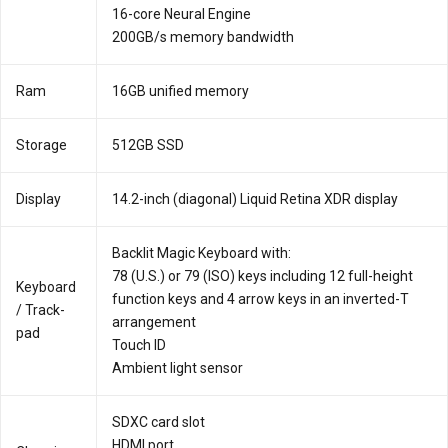
16-core Neural Engine
200GB/s memory bandwidth
Ram
16GB unified memory
Storage
512GB SSD
Display
14.2-inch (diagonal) Liquid Retina XDR display
Backlit Magic Keyboard with:
78 (U.S.) or 79 (ISO) keys including 12 full-height
Key­board
function keys and 4 arrow keys in an inverted-T
/ Track­
arrangement
pad
Touch ID
Ambient light sensor
SDXC card slot
HDMI port