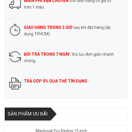
MIỄN PHÍ VẬN CHUYỂN
cho đơn hàng có giá trị
trên 1 triệu
GIAO HÀNG TRONG 2 GIỜ
sau khi đặt hàng (áp
dụng TPHCM)
ĐỔI TRẢ TRONG 7 NGÀY
, thủ tục đơn giản nhanh
chóng
TRẢ GÓP 0% QUA THẺ TÍN DỤNG
SẢN PHẨM ƯU ĐÃI
Macbook Pro Retina 15 inch ...