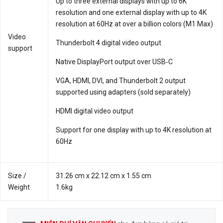
Up to three external displays with up to 6K
resolution and one external display with up to 4K
resolution at 60Hz at over a billion colors (M1 Max)
Video
Thunderbolt 4 digital video output
support
Native DisplayPort output over USB‑C
VGA, HDMI, DVI, and Thunderbolt 2 output
supported using adapters (sold separately)
HDMI digital video output
Support for one display with up to 4K resolution at
60Hz
Size /
31.26 cm x 22.12 cm x 1.55 cm
Weight
1.6kg