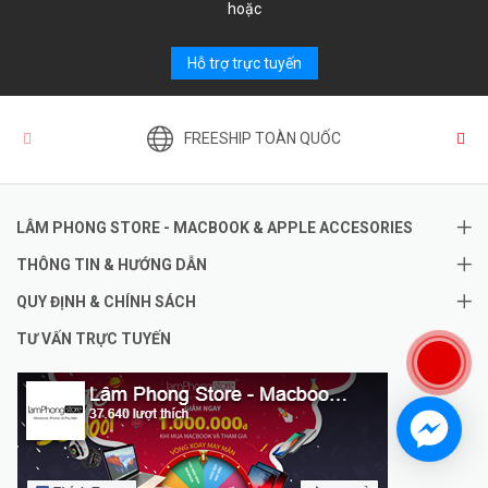
hoặc
Hỗ trợ trực tuyến
FREESHIP TOÀN QUỐC
LÂM PHONG STORE - MACBOOK & APPLE ACCESORIES
THÔNG TIN & HƯỚNG DẪN
QUY ĐỊNH & CHÍNH SÁCH
TƯ VẤN TRỰC TUYẾN