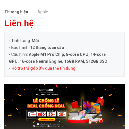
Thương hiệu
Apple
Liên hệ
- Tình trạng:
Mới
- Bảo hành:
12 tháng toàn cầu
- Cấu hình:
Apple M1 Pro Chip, 8-core CPU, 14-core
GPU, 16-core Neural Engine
, 16GB RAM, 512GB SSD
- Hỗ trợ trả góp 0% qua thẻ tín dụng.