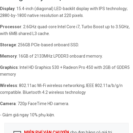
Display
: 15.4-inch (diagonal) LED-backlit display with IPS technology;
2880-by-1800 native resolution at 220 pixels.
Processor
: 2.6GHz quad-core Intel Core i7, Turbo Boost up to 3.5GHz,
with 6MB shared L3 cache.
Storage
: 256GB PCIe-based onboard SSD.
Memory
: 16GB of 2133MHz LPDDR3 onboard memory.
Graphics
: Intel HD Graphics 530 + Radeon Pro 450 with 2GB of GDDR5
memory
Wireless
: 802.11ac Wi-Fi wireless networking; IEEE 802.11a/b/g/n
compatible. Bluetooth 4.2 wireless technology
Camera
: 720p FaceTime HD camera.
- Giảm giá ngay 10% phụ kiện.
MIỄN PHÍ VẬN CHUYỂN
cho đơn hàng có giá trị