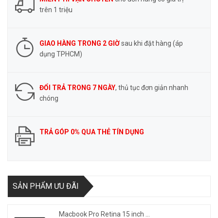
trên 1 triệu
GIAO HÀNG TRONG 2 GIỜ
sau khi đặt hàng (áp
dụng TPHCM)
ĐỔI TRẢ TRONG 7 NGÀY
, thủ tục đơn giản nhanh
chóng
TRẢ GÓP 0% QUA THẺ TÍN DỤNG
SẢN PHẨM ƯU ĐÃI
Macbook Pro Retina 15 inch ...