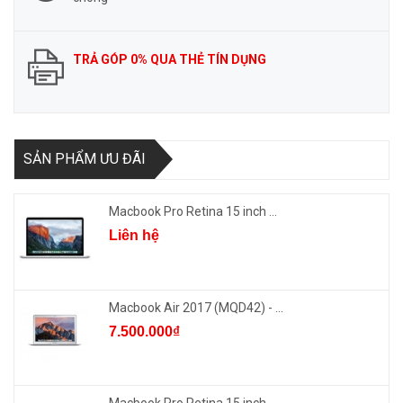
TRẢ GÓP 0% QUA THẺ TÍN DỤNG
SẢN PHẨM ƯU ĐÃI
Macbook Pro Retina 15 inch ...
Liên hệ
Macbook Air 2017 (MQD42) - ...
7.500.000₫