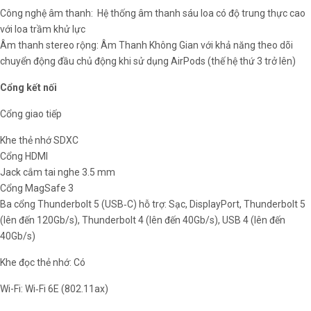
Công nghệ âm thanh: Hệ thống âm thanh sáu loa có độ trung thực cao
với loa trầm khử lực
Âm thanh stereo rộng: Âm Thanh Không Gian với khả năng theo dõi
chuyển động đầu chủ động khi sử dụng AirPods (thế hệ thứ 3 trở lên)
Cổng kết nối
Cổng giao tiếp
Khe thẻ nhớ SDXC
Cổng HDMI
Jack cắm tai nghe 3.5 mm
Cổng MagSafe 3
Ba cổng Thunderbolt 5 (USB‑C) hỗ trợ: Sạc, DisplayPort, Thunderbolt 5
(lên đến 120Gb/s), Thunderbolt 4 (lên đến 40Gb/s), USB 4 (lên đến
40Gb/s)
Khe đọc thẻ nhớ: Có
Wi-Fi: Wi‑Fi 6E (802.11ax)