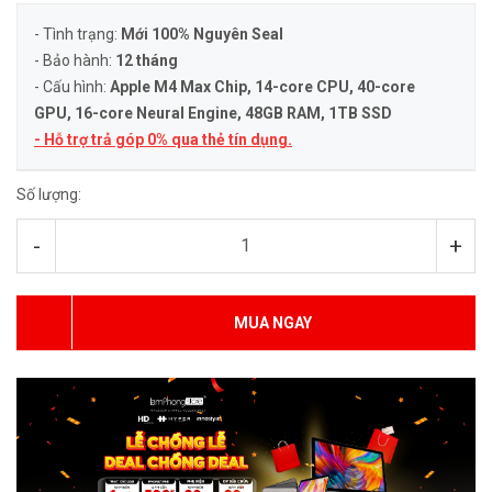
- Tình trạng:
Mới 100% Nguyên Seal
- Bảo hành:
12 tháng
- Cấu hình:
Apple M4 Max Chip, 14-core CPU, 40-core
GPU, 16-core Neural Engine
, 48GB RAM, 1TB SSD
- Hỗ trợ trả góp 0% qua thẻ tín dụng.
Số lượng:
-
+
MUA NGAY