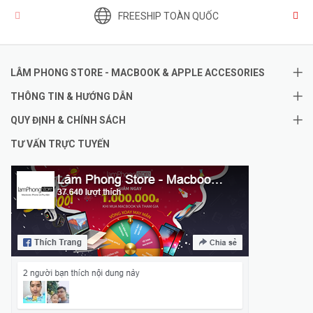
FREESHIP TOÀN QUỐC
LÂM PHONG STORE - MACBOOK & APPLE ACCESORIES
THÔNG TIN & HƯỚNG DẪN
QUY ĐỊNH & CHÍNH SÁCH
TƯ VẤN TRỰC TUYẾN