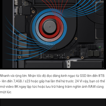
Nhanh và rộng lớn. Nhận tốc độ đọc đáng kinh ngạc từ SSD lên đến 8TB
- lên đến 7,4GB / s23 hoặc gấp hai lần thế hệ trước. 24 Vì vậy, bạn có thể
mở video 8K ngay lập tức hoặc lưu trữ hàng trăm nghìn ảnh RAW cùng
một lúc.