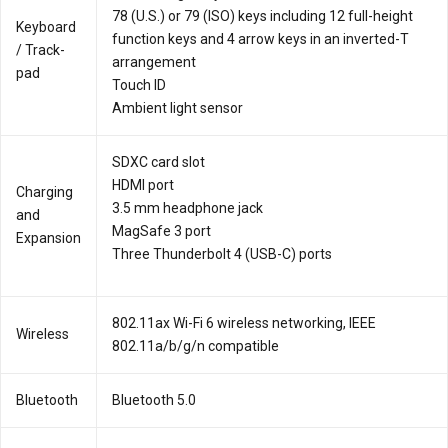
78 (U.S.) or 79 (ISO) keys including 12 full-height
Key­board
function keys and 4 arrow keys in an inverted-T
/ Track­
arrangement
pad
Touch ID
Ambient light sensor
SDXC card slot
HDMI port
Charging
3.5 mm headphone jack
and
MagSafe 3 port
Expansion
Three Thunderbolt 4 (USB-C) ports
802.11ax Wi-Fi 6 wireless networking, IEEE
Wireless
802.11a/b/g/n compatible
Bluetooth
Bluetooth 5.0