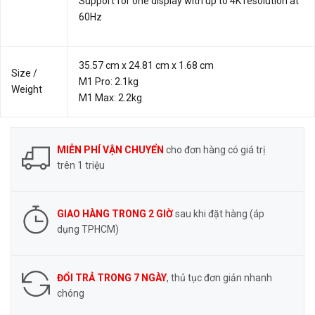
Support for one display with up to 4K resolution at
60Hz
35.57 cm x 24.81 cm x 1.68 cm
Size /
M1 Pro: 2.1kg
Weight
M1 Max: 2.2kg
MIỄN PHÍ VẬN CHUYỂN
cho đơn hàng có giá trị
trên 1 triệu
GIAO HÀNG TRONG 2 GIỜ
sau khi đặt hàng (áp
dụng TPHCM)
ĐỔI TRẢ TRONG 7 NGÀY
, thủ tục đơn giản nhanh
chóng