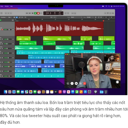
Hệ thống âm thanh sáu loa. Bốn loa trầm triệt tiêu lực cho thấy các nốt
sâu hơn nửa quãng tám và lấp đầy căn phòng với âm trầm nhiều hơn tới
80%. Và các loa tweeter hiệu suất cao phát ra giọng hát rõ ràng hơn,
đầy đủ hơn.