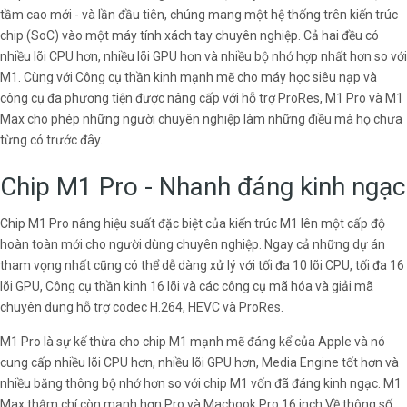
tầm cao mới - và lần đầu tiên, chúng mang một hệ thống trên kiến trúc
chip (SoC) vào một máy tính xách tay chuyên nghiệp. Cả hai đều có
nhiều lõi CPU hơn, nhiều lõi GPU hơn và nhiều bộ nhớ hợp nhất hơn so với
M1. Cùng với Công cụ thần kinh mạnh mẽ cho máy học siêu nạp và
công cụ đa phương tiện được nâng cấp với hỗ trợ ProRes, M1 Pro và M1
Max cho phép những người chuyên nghiệp làm những điều mà họ chưa
từng có trước đây.
Chip M1 Pro - Nhanh đáng kinh ngạc
Chip M1 Pro nâng hiệu suất đặc biệt của kiến trúc M1 lên một cấp độ
hoàn toàn mới cho người dùng chuyên nghiệp. Ngay cả những dự án
tham vọng nhất cũng có thể dễ dàng xử lý với tối đa 10 lõi CPU, tối đa 16
lõi GPU, Công cụ thần kinh 16 lõi và các công cụ mã hóa và giải mã
chuyên dụng hỗ trợ codec H.264, HEVC và ProRes.
M1 Pro là sự kế thừa cho chip M1 mạnh mẽ đáng kể của Apple và nó
cung cấp nhiều lõi CPU hơn, nhiều lõi GPU hơn, Media Engine tốt hơn và
nhiều băng thông bộ nhớ hơn so với chip M1 vốn đã đáng kinh ngạc. M1
Max thậm chí còn mạnh hơn Pro và Macbook Pro 16 inch.Về thông số