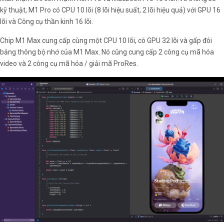
kỹ thuật, M1 Pro có CPU 10 lõi (8 lõi hiệu suất, 2 lõi hiệu quả) với GPU 16
lõi và Công cụ thần kinh 16 lõi.
Chip M1 Max cung cấp cùng một CPU 10 lõi, có GPU 32 lõi và gấp đôi
băng thông bộ nhớ của M1 Max. Nó cũng cung cấp 2 công cụ mã hóa
video và 2 công cụ mã hóa / giải mã ProRes.